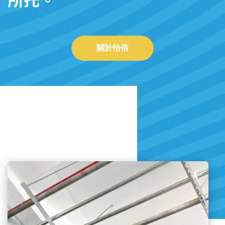
所托。
關於怡侑